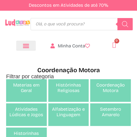
Descontos em Atividades de até 70%
Minha Conta
Todos os Produtos
Coordenação Motora
Filtrar por categoria
Materias em
Histórinhas
Coordenação
Geral
Religiosas
Motora
Atividades
Alfabetização e
Setembro
Lúdicas e Jogos
Linguagem
Amarelo
Historinhas