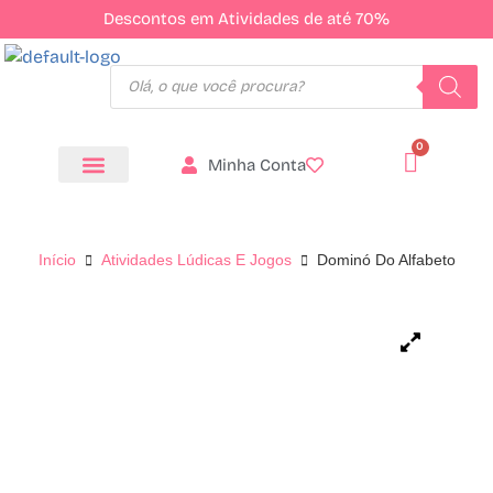
Descontos em Atividades de até 70%
Minha Conta
Todos os Produtos
Início
Atividades Lúdicas E Jogos
Dominó Do Alfabeto