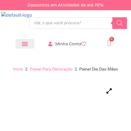
Descontos em Atividades de até 70%
Minha Conta
Todos os Produtos
Início
Painel Para Decoração
Painel Dia Das Mães