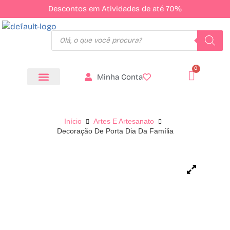
Descontos em Atividades de até 70%
Minha Conta
Todos os Produtos
Início
Artes E Artesanato
Decoração De Porta Dia Da Família