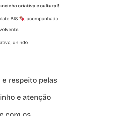
ncinha criativa e cultural!
olate BIS
, acompanhado
volvente.
ativo, unindo
e respeito pelas
inho e atenção
ge com os