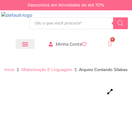
Descontos em Atividades de até 70%
Minha Conta
Todos os Produtos
Início
Alfabetização E Linguagem
Arquivo Contando Sílabas